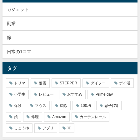
ガジェット
副業
嫁
日常の1コマ
タグ
トリマ
落雪
STEPPER
ダイソー
ポイ活
小学生
レビュー
おすすめ
Prime day
保険
マウス
掃除
100均
息子(弟)
娘
修理
Amazon
カーテンレール
しょうゆ
アプリ
車