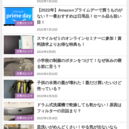
2022年7月10日
【2022年】Amazonプライムデーで買うものが
ない？一番おすすめは日用品！セール品も狙い
目！
日常の1コマ
2022年7月10日
スマイルゼミのオンラインセミナーに参加！資
料請求よりお得な特典も！
日常の1コマ
2022年3月9日
小学校の制服のボタンをつけて！なぜ休みの寝
る前に言う？
日常の1コマ
2022年2月24日
子供の水筒の蓋が壊れた！蓋だけ買いたいけど
売っている？
日常の1コマ
2022年2月20日
ドラム式洗濯機で乾燥しても乾かない！原因は
フィルターの目詰まり？
日常の1コマ
2022年2月19日
皿洗いがめんどくさい！やる気が出ないなら