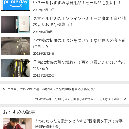
い？一番おすすめは日用品！セール品も狙い目！
2022年7月10日
スマイルゼミのオンラインセミナーに参加！資料請
求よりお得な特典も！
2022年3月9日
小学校の制服のボタンをつけて！なぜ休みの寝る前
に言う？
2022年2月24日
子供の水筒の蓋が壊れた！蓋だけ買いたいけど売っ
ている？
2022年2月20日
コマ回しに大ハマリの息子(弟)の達人技を鑑賞!!保育園児は最高だぜ!!
ついに雪が降った!!車は滑るし寒さが身に染みる、そんな季節到来!!
おすすめの記事
うつになったら家計をどうする?固定費を下げて赤字
脱却!(保険の巻)