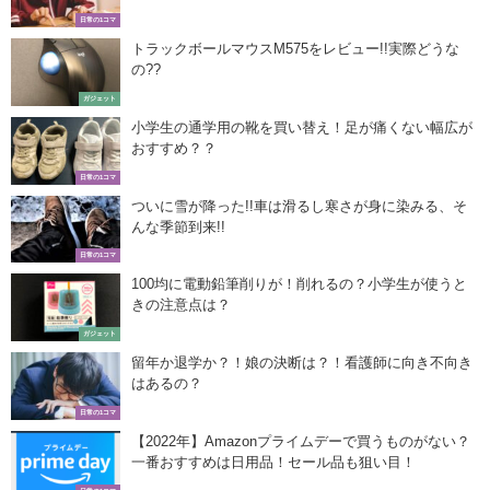
日常の1コマ
トラックボールマウスM575をレビュー!!実際どうな
の??
ガジェット
小学生の通学用の靴を買い替え！足が痛くない幅広が
おすすめ？？
日常の1コマ
ついに雪が降った!!車は滑るし寒さが身に染みる、そ
んな季節到来!!
日常の1コマ
100均に電動鉛筆削りが！削れるの？小学生が使うと
きの注意点は？
ガジェット
留年か退学か？！娘の決断は？！看護師に向き不向き
はあるの？
日常の1コマ
【2022年】Amazonプライムデーで買うものがない？
一番おすすめは日用品！セール品も狙い目！