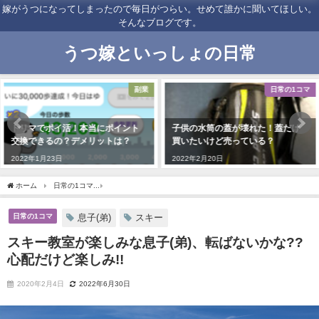
嫁がうつになってしまったので毎日がつらい。せめて誰かに聞いてほしい。
そんなブログです。
うつ嫁といっしょの日常
副業
日常の1コマ
トリマでポイ活！本当にポイント
子供の水筒の蓋が壊れた！蓋だけ
交換できるの？デメリットは？
買いたいけど売っている？
2022年1月23日
2022年2月20日
ホーム
日常の1コマ
スキー教室が楽しみな息子(弟)、転ばないかな??心配だけど楽しみ
日常の1コマ
息子(弟)
スキー
スキー教室が楽しみな息子(弟)、転ばないかな??
心配だけど楽しみ!!
2020年2月4日
2022年6月30日