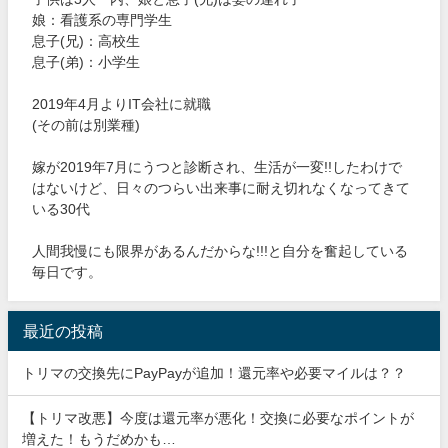
娘：看護系の専門学生
息子(兄)：高校生
息子(弟)：小学生
2019年4月よりIT会社に就職
(その前は別業種)
嫁が2019年7月にうつと診断され、生活が一変!!したわけで
はないけど、日々のつらい出来事に耐え切れなくなってきて
いる30代
人間我慢にも限界があるんだからな!!!と自分を奮起している
毎日です。
最近の投稿
トリマの交換先にPayPayが追加！還元率や必要マイルは？？
【トリマ改悪】今度は還元率が悪化！交換に必要なポイントが
増えた！もうだめかも…