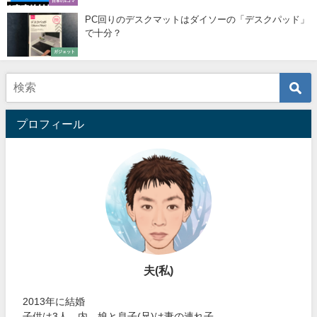
日常の1コマ
PC回りのデスクマットはダイソーの「デスクパッド」
で十分？
ガジェット
プロフィール
夫(私)
2013年に結婚
子供は3人 内、娘と息子(兄)は妻の連れ子