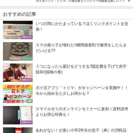
ポイ活アプリ「トリマ」の通信量とバッテリー消費量は激しい？？
おすすめの記事
いつの間にかたまっている？ほくリンクポイントを交
換！
日常の1コマ
スマホ振り子が壊れた!!瞬間接着剤で修理をしたらま
だいける??
ガジェット
うつになったら家計をどうする?固定費を下げて赤字
脱却!(保険の巻)
日常の1コマ
ポイ活アプリ「トリマ」がキャンペーンを実施中！！
今から始めると少しお得かも？
副業
スマイルゼミのオンラインセミナーに参加！資料請求
よりお得な特典も！
日常の1コマ
あれがない！が多い小学2年生の息子（弟）の消耗品