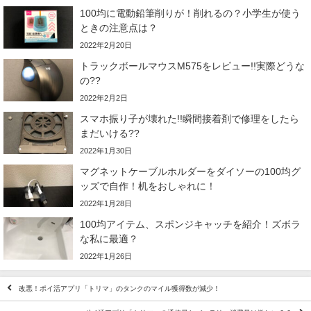
100均に電動鉛筆削りが！削れるの？小学生が使う
ときの注意点は？
2022年2月20日
トラックボールマウスM575をレビュー!!実際どうな
の??
2022年2月2日
スマホ振り子が壊れた!!瞬間接着剤で修理をしたら
まだいける??
2022年1月30日
マグネットケーブルホルダーをダイソーの100均グ
ッズで自作！机をおしゃれに！
2022年1月28日
100均アイテム、スポンジキャッチを紹介！ズボラ
な私に最適？
2022年1月26日
改悪！ポイ活アプリ「トリマ」のタンクのマイル獲得数が減少！