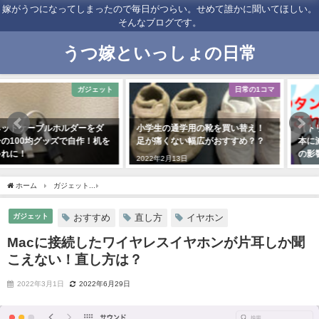
嫁がうつになってしまったので毎日がつらい。せめて誰かに聞いてほしい。
そんなブログです。
うつ嫁といっしょの日常
日常の1コマ
副業
小学生の通学用の靴を買い替え！
【トリマ】改悪？タンク上限が50
足が痛くない幅広がおすすめ？？
本に減少！1ヶ月後の獲得マイルへ
の影響は？
2022年2月13日
2022年7月9日
ホーム
ガジェット
Macに接続したワイヤレスイヤホンが片耳しか聞こえない！直し
ガジェット
おすすめ
直し方
イヤホン
Macに接続したワイヤレスイヤホンが片耳しか聞
こえない！直し方は？
2022年3月1日
2022年6月29日