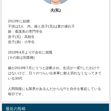
夫(私)
2013年に結婚
子供は3人 内、娘と息子(兄)は妻の連れ子
娘：看護系の専門学生
息子(兄)：高校生
息子(弟)：小学生
2019年4月よりIT会社に就職
(その前は別業種)
嫁が2019年7月にうつと診断され、生活が一変!!したわけで
はないけど、日々のつらい出来事に耐え切れなくなってきて
いる30代
人間我慢にも限界があるんだからな!!!と自分を奮起している
毎日です。
最近の投稿