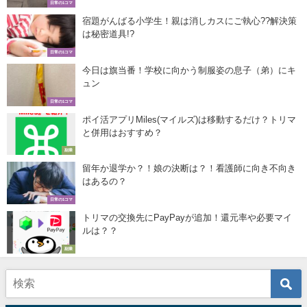
日常の1コマ
宿題がんばる小学生！親は消しカスにご執心??解決策
は秘密道具!?
日常の1コマ
今日は旗当番！学校に向かう制服姿の息子（弟）にキ
ュン
日常の1コマ
ポイ活アプリMiles(マイルズ)は移動するだけ？トリマ
と併用はおすすめ？
副業
留年か退学か？！娘の決断は？！看護師に向き不向き
はあるの？
日常の1コマ
トリマの交換先にPayPayが追加！還元率や必要マイ
ルは？？
副業