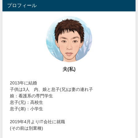
プロフィール
夫(私)
2013年に結婚
子供は3人 内、娘と息子(兄)は妻の連れ子
娘：看護系の専門学生
息子(兄)：高校生
息子(弟)：小学生
2019年4月よりIT会社に就職
(その前は別業種)