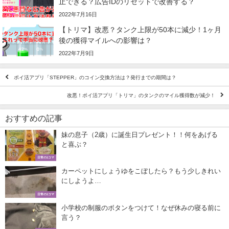
止できる？広告IDのリセットで改善する？
2022年7月16日
【トリマ】改悪？タンク上限が50本に減少！1ヶ月
後の獲得マイルへの影響は？
2022年7月9日
ポイ活アプリ「STEPPER」のコイン交換方法は？発行までの期間は？
改悪！ポイ活アプリ「トリマ」のタンクのマイル獲得数が減少！
おすすめの記事
妹の息子（2歳）に誕生日プレゼント！！何をあげる
と喜ぶ？
日常の1コマ
カーペットにしょうゆをこぼしたら？もう少しきれい
にしようよ…
日常の1コマ
小学校の制服のボタンをつけて！なぜ休みの寝る前に
言う？