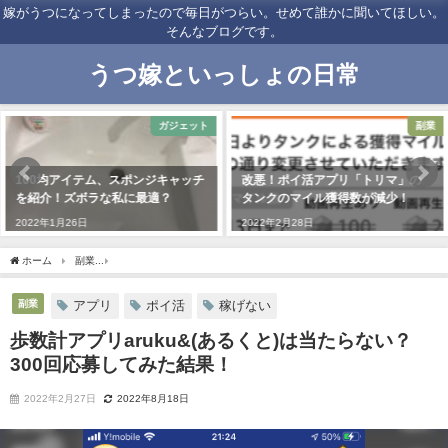
嫁がうつになってしまったので毎日がつらい。せめて誰かに聞いてほしい。
そんなブログです。
うつ嫁といっしょの日常
ガジェット
副業
均アイテム、スポンジキャッチ
改悪！ポイ活アプリ「トリマ」の
【トリ
！ズボラな私に最適？
タンクのマイル獲得数が減少！
本に減
の影響
月26日
2022年2月28日
2022年
ホーム
副業
歩数計アプリaruku&(あるくと)は当たらない？300回応募してみた結果！
副業
アプリ
ポイ活
稼げない
歩数計アプリaruku&(あるくと)は当たらない？
300回応募してみた結果！
2022年2月27日
2022年8月18日