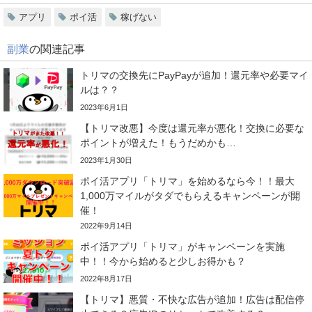
アプリ
ポイ活
稼げない
副業
の関連記事
トリマの交換先にPayPayが追加！還元率や必要マイ
ルは？？
2023年6月1日
【トリマ改悪】今度は還元率が悪化！交換に必要な
ポイントが増えた！もうだめかも…
2023年1月30日
ポイ活アプリ「トリマ」を始めるなら今！！最大
1,000万マイルがタダでもらえるキャンペーンが開
催！
2022年9月14日
ポイ活アプリ「トリマ」がキャンペーンを実施
中！！今から始めると少しお得かも？
2022年8月17日
【トリマ】悪質・不快な広告が追加！広告は配信停